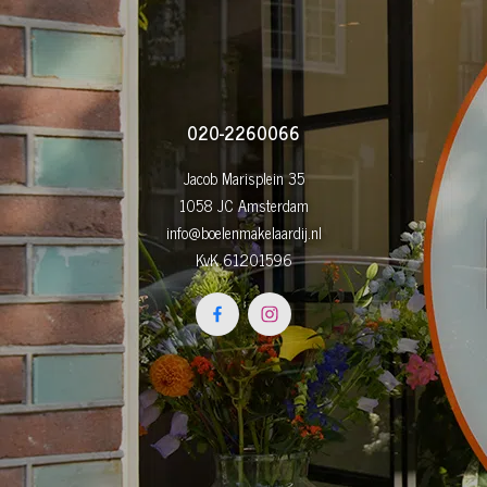
020-2260066
Jacob Marisplein 35
1058 JC Amsterdam
info@boelenmakelaardij.nl
KvK 61201596