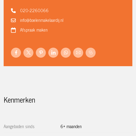
Aarzel niet en plan snel een bezichtiging om deze unieke
020-2260066
woning te bewonderen!
info@boelenmakelaardij.nl
Indeling:
Afspraak maken
De entree van het appartement is gelegen tussen de 2e en
3e verdieping.
Bij binnenkomst word je verwelkomd door een ruim en
licht trappenhuis/hal, verlicht met inbouwspots. Hier
bevindt zich tevens het gastentoilet met fonteintje en een
werkkamer (tevens te gebruiken als slaapkamer) met op
maat gemaakt bureau en ruimte voor kasten en garderobe.
Verderop leidt de hal je naar de ruime en lichte
Kenmerken
woonkeuken met openslaande deuren naar het balkon over
de volle breedte van het huis (met bergkast) waar je, net
als aan de voorzijde, uitkijkt op veel groen. De keuken is
voorzien van een 5-pits gasfornuis, vaatwasser, oven,
Aangeboden sinds
6+ maanden
koelkast en vriezer. Via de prachtige authentieke en-suite