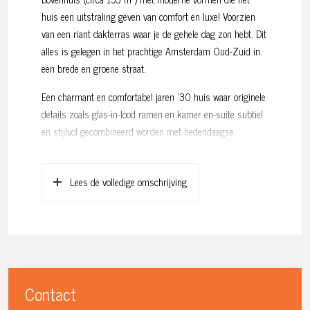
huis een uitstraling geven van comfort en luxe! Voorzien
van een riant dakterras waar je de gehele dag zon hebt. Dit
alles is gelegen in het prachtige Amsterdam Oud-Zuid in
een brede en groene straat.
Een charmant en comfortabel jaren ’30 huis waar originele
details zoals glas-in-lood ramen en kamer en-suite subtiel
en stijlvol gecombineerd worden met hedendaagse
elementen en comfort. Deze prachtige (familie)woning is
een aantal jaar geleden, onder begeleiding van een
Lees de volledige omschrijving
architect, gerenoveerd waarbij de indeling en het
wooncomfort zijn geoptimaliseerd en een extra woonlaag op
de 5e verdieping is gerealiseerd.
Dit fijne familiehuis verweeft op bewonderenswaardige
wijze authentieke details met het hedendaags moderne
woongemak, een waardevolle plek waar licht, lucht en
Contact
ruimte samenkomen.