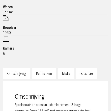
Wonen
153 m²
Bouwjaar
1930
Kamers
6
Omschrijving
Kenmerken
Media
Brochure
Omschrijving
Spectaculair en absoluut adembenemend 3-laags
bovenhuis (circa 153 m²) met moderne vormen die het