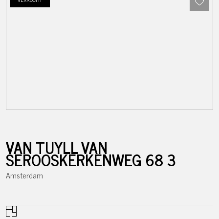
VAN TUYLL VAN
SEROOSKERKENWEG
68
3
Amsterdam