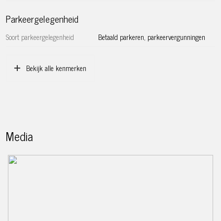
Coffee District.
Parkeergelegenheid
Verder liggen zowel het Vondelpark als het Amsterdamse
Soort parkeergelegenheid
Betaald parkeren, parkeervergunningen
Bos op een steenworp afstand. Deze prachtige parken zijn
ideaal voor ontspannende wandelingen, picknick, fietsen en
joggen. Het biedt ook culturele evenementen en live-
Bekijk alle kenmerken
entertainment aan tijdens de zomermaanden.
Bovendien is de ligging van dit appartement gunstig ten
opzichte van de Zuidas (loopafstand), uitvalswegen (A10,
A1, A2, A4 en A9) en openbaar vervoer (bussen, trams én
de metro/Noord-Zuidlijn) waardoor het gemakkelijk
Media
toegang biedt tot andere delen van Amsterdam en
daarbuiten. Kortom, ideaal gelegen voor diegene die op
zoek zijn naar een levendige (woon)buurt met tal van
voorzieningen en activiteiten binnen handbereik.
Bereikbaarheid:
De bereikbaarheid van dit appartement is zowel met de