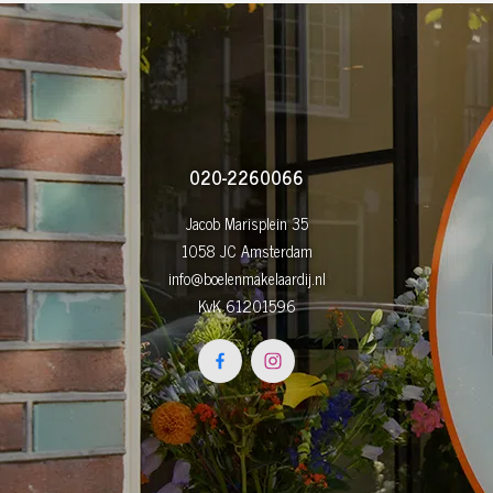
020-2260066
Jacob Marisplein 35
1058 JC Amsterdam
info@boelenmakelaardij.nl
KvK 61201596