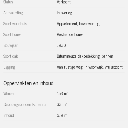
Status
Verkocht
deuren met glas-in-lood (en goede bergruimte) begeef je je
naar de voorkant van het huis. Hier bevindt zich de ruime
Aanvaarding
In overleg
en lichte woonkamer, met ingebouwde kasten, een glazen
Soort woonhuis
Appartement, bovenwoning
doorkijk naar het trappenhuis, een witgelakte houten vloer
en grote raampartijen die uitzicht bieden op het vele groen
Soort bouw
Bestaande bouw
in de straat. Een fijne zeer ruime woonkamer welke een
Bouwjaar
oase van licht en comfort is.
1930
Soort dak
Bitumineuze dakbedekking, pannen
Via de vaste trap naar de tweede woonlaag, vierde
verdieping
Ligging
Aan rustige weg, in woonwijk, vrij uitzicht
Op de tweede woonlaag treft u het royale dakterras van
Oppervlakten en inhoud
circa 27 m², waar je van ’s ochtends vroeg tot ’s avonds
laat zon hebt (irrigatiesysteem aanwezig). Echt een
Wonen
153 m²
heerlijke buitenruimte met veel privacy. De twee ruime
slaapkamers zijn goed bemeten en beschikken beiden over
Gebouwgebonden Buitenruimte
33 m²
(deels op maat gemaakte) berg-/kastruimte en op maat
Inhoud
519 m³
gemaakte bureaus. In beide kamers is meer dan voldoende
ruimte voor een 2-persoons bed. De badkamer op deze