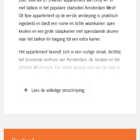
met balkon in het populaire stadsdeel Amsterdam West!
Dit fijne appartement op de eerste verdieping is praktisch
ingedeeld en biedt een ruime en lichte woonkamer, open
keuken en een grote slaapkamer met openslaande deuren
naar het balkon én toegang tot een extra kamer.
Het appartement bevindt zich in een rustige straat, dichtbij
het bruisende centrum van Amsterdam, de Jordaan en het
geliefde Westerpark. Een ideale woning voor wie op zoek is
naar een fijne woonplek met de gezelligheid van de stad
binnen handbereik!
Lees de volledige omschrijving
Indeling:
Via het gemeenschappelijke trappenhuis bereik je de
entree van het appartement op de eerste verdieping. De
lichte woonkamer bevindt zich aan de voorzijde en is
voorzien van grote ramen die veel daglicht binnenlaten.
Aansluitend is er een open keuken, voorzien van diverse