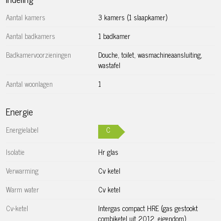
Bijzonderheden:
Aantal kamers
3 kamers (1 slaapkamer)
– Bouwjaar circa 1892
– Woonoppervlakte circa 47 m² (meetrapport aanwezig)
Aantal badkamers
1 badkamer
– Gelegen op eigen grond
Badkamervoorzieningen
Douche, toilet, wasmachineaansluiting,
– Fundering vernieuwd ten behoeve van de
wastafel
splitsingsvergunning in 2012
– Ruim balkon aan de achterzijde
Aantal woonlagen
1
– Energielabel C
– Actieve VvE met een maandelijkse bijdrage van € 97,51
Energie
– Gelegen in een rustige straat, dichtbij Westerpark en de
Energielabel
C
Jordaan
– Oplevering in overleg
Isolatie
Hr glas
Verwarming
Cv ketel
Warm water
Cv ketel
Cv-ketel
Intergas compact HRE (gas gestookt
combiketel uit 2012, eigendom)