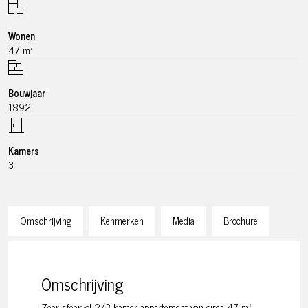
Wonen
47 m²
Bouwjaar
1892
Kamers
3
Omschrijving
Kenmerken
Media
Brochure
Omschrijving
Zeer sfeervol 2/3-kamer appartement van circa 47 m²