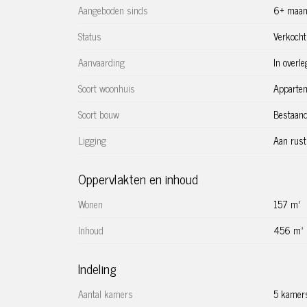
door een lichte gang, voorzien van inbouwkasten en
Aangeboden sinds
6+ maan
slaapkamers en tweede wc.
Status
Verkocht
Alle slaapkamers zijn van een goed formaat en makk
hangend toilet en is voorzien van een raam.
Aanvaarding
In overle
Het huis en de directe buurt zijn ideaal qua rust en 
Soort woonhuis
Apparte
er boven het grootste gedeelte van het huis geen bove
woonomgeving.
Soort bouw
Bestaan
Omgeving en ligging:
Ligging
Aan rust
De Valckenierstraat is een rustige straat in de plant
Universiteit van Amsterdam, Artis, Theater Carré e
Oppervlakten en inhoud
gezelligheid en het gemak van de stad willen, maar
Wonen
157 m²
Kenmerken en bijzonderheden:
Inhoud
456 m³
– Bouwjaar rond 1900
– Circa 157 m² (NEN2580 rapport beschikbaar)
Indeling
– Hoge paneeldeuren
– Authentieke houten balken plafond
Aantal kamers
5 kamer
– Moderne keuken met inbouwapparatuur