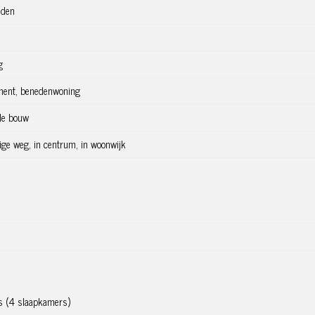
 ruimte voor wasmachine en droger, door naar de overige drie
den
elijk indeelbaar. De tweede WC heeft tevens een fonteintje,
g
geluid. Mede door het aansluitende rustige hofje en het feit dat
ment, benedenwoning
nburen zijn, is er een heerlijke rustige en stille
de bouw
ige weg, in centrum, in woonwijk
age buurt, achter de Sarphatistraat en ligt centraal tussen de
n het Oosterpark. Deze locatie is perfect voor mensen die de
 ook houden van een rustige plek om lekker te wonen.
s (4 slaapkamers)