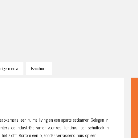
rige media
Brochure
aapkamers, een ruime living en een aparte eetkamer. Gelegen in
erzijde industriële ramen voor veel lichtinval, een schuifdak in
n het zicht. Kortom een bijzonder verrassend huis op een