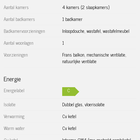
langs de Amstel.
Aantal kamers
4 kamers (2 slaapkamers)
Bereikbaarheid:
Aantal badkamers
1 badkamer
Badkamervoorzieningen
Inloopdouche, wastafel, wastafelmeubel
De ligging van het huis ten opzichte van het openbaar
vervoer is zeer goed, met metrostation De Pijp op korte
Aantal woonlagen
1
afstand. Hier stap je op de Noord/Zuidlijn (metrolijn 52) of
Voorzieningen
Frans balkon, mechanische ventilatie,
een van de tramlijnen 3, 12 en 24, waardoor alle delen van
natuurlijke ventilatie
de stad gemakkelijk te bereiken zijn. Het fijne van deze
locatie is dat je zo in de stad bent, maar ook zo weer uit de
Energie
stad bent met de auto. De Pijp kan via diverse afritten van
de A10 binnen gereden worden.
Energielabel
C
Bijzonderheden:
Isolatie
Dubbel glas, vloerisolatie
– Bouwjaar 1905
Verwarming
Cv ketel
– Eigen grond
– 4-kamer appartement op de eerste verdieping
Warm water
Cv ketel
– Luxe afwerking en gerenoveerd in 2022
Cv-ketel
Intergas CW4 (gas gestookt combiketel