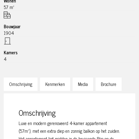
Wonen
57 m²
Bouwjaar
1904
Kamers
4
Omschrijving
Kenmerken
Media
Brochure
Omschrijving
Luxe en modern gerenoveerd 4-kamer appartement
(57m²), met een extra diep en zonnig balkon op het zuiden.
Het appartement ligt midden in de bruisende Pijp op de