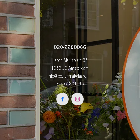
020-2260066
Jacob Marisplein 35
1058 JC Amsterdam
info@boelenmakelaardij.nl
KvK 61201596