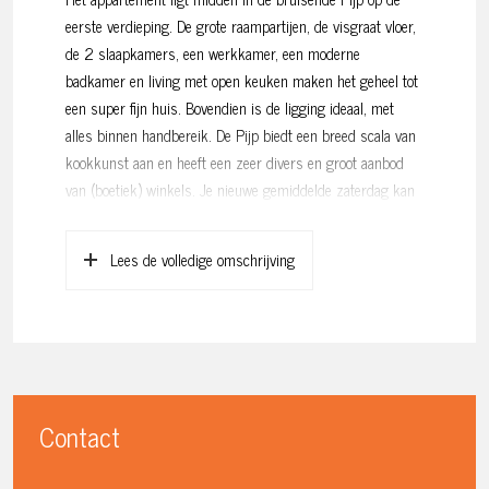
eerste verdieping. De grote raampartijen, de visgraat vloer,
de 2 slaapkamers, een werkkamer, een moderne
badkamer en living met open keuken maken het geheel tot
een super fijn huis. Bovendien is de ligging ideaal, met
alles binnen handbereik. De Pijp biedt een breed scala van
kookkunst aan en heeft een zeer divers en groot aanbod
van (boetiek) winkels. Je nieuwe gemiddelde zaterdag kan
zo maar zijn: shoppen, koffietje doen en daarna lekker
borrelen op het terras. En met de Noord/Zuidlijn om de
Lees de volledige omschrijving
hoek is de bereikbaarheid ook nog eens optimaal. Wij laten
dit leuke huis graag aan u zien!
Indeling:
Via het gemeenschappelijke trappenhuis naar de eerste
verdieping. Binnenkomst in de hal, daar bevindt zich het
Contact
aparte toilet en een grote bergkast waar de wasmachine en
droger aansluiting zit. Door de prachtige zwarte stalen