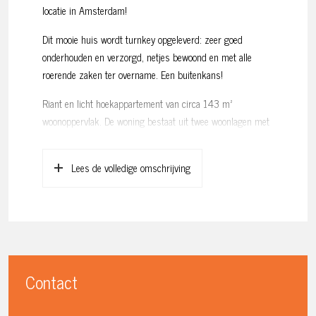
locatie in Amsterdam!
Dit mooie huis wordt turnkey opgeleverd: zeer goed
onderhouden en verzorgd, netjes bewoond en met alle
roerende zaken ter overname. Een buitenkans!
Riant en licht hoekappartement van circa 143 m²
woonoppervlak. De woning bestaat uit twee woonlagen met
een balkon (west) aan de woonkamer, drie slaapkamers,
een berging op de begane grond en een eigen
Lees de volledige omschrijving
parkeerplaats in de ondergrondse garage.
Omgeving en bereikbaarheid:
Het huis staat in de Staalmanpleinbuurt in Amsterdam
Nieuw-West: centraal gelegen, op fietsafstand van het
centrum van Amsterdam, vlakbij het Hoofddorpplein met
vele verschillende winkels, gezellige cafés en restaurants
Contact
en op korte fietsafstand van het Vondelpark.