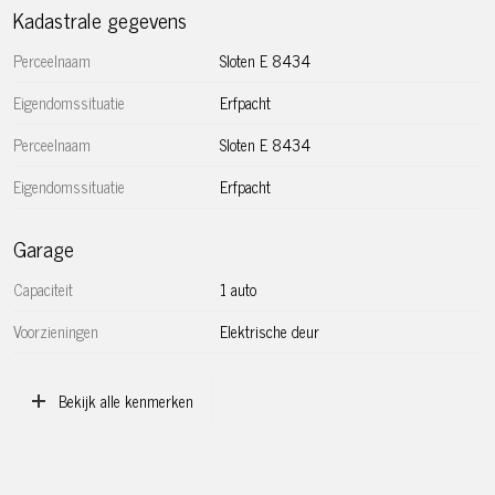
Kadastrale gegevens
– Servicekosten bedragen circa € 217,89 per maand
(inclusief de parkeerplaats);
Perceelnaam
Sloten E 8434
– Zeer goed onderhouden appartement;
– Eikenhouten vloer, recent geheel geolied;
Eigendomssituatie
Erfpacht
– Voor Expats: alle roerende zaken ter overname;
Perceelnaam
Sloten E 8434
– Oplevering in overleg.
Eigendomssituatie
Erfpacht
**************************************************************
Garage
Fantastic spacious and very light corner apartment at a
good location in Amsterdam!
Capaciteit
1 auto
This beautiful house is delivered turnkey: very well
Voorzieningen
Elektrische deur
maintained and cared for, neatly inhabited and with all
movable property for sale. A great opportunity!
Bekijk alle kenmerken
Spacious and light corner apartment of approximately 143
m² living space. The property consists of two floors with a
balcony (west) to the living room, three bedrooms, a