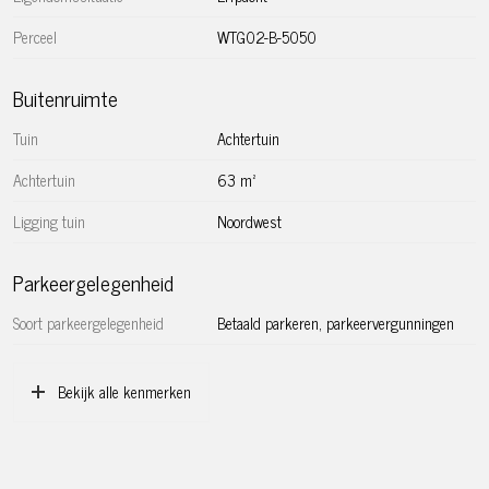
– Eeuwigdurende erfpacht na 01-03-2053 afgekocht
Perceel
WTG02-B-5050
– Diverse clausules van toepassing, onder andere as is
where is-clausule, zie brochure en Move-dossier
Buitenruimte
– Oplevering in overleg, kan snel plaatsvinden
Tuin
Achtertuin
Achtertuin
63 m²
Ligging tuin
Noordwest
Parkeergelegenheid
Soort parkeergelegenheid
Betaald parkeren, parkeervergunningen
Bekijk alle kenmerken