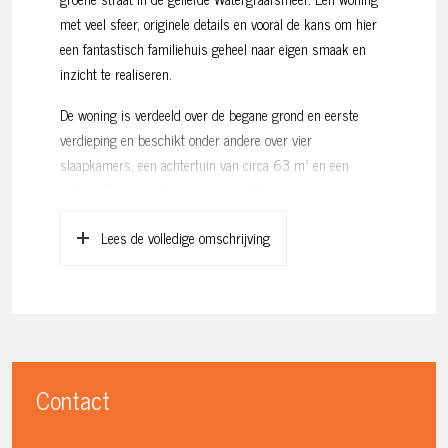
met veel sfeer, originele details en vooral de kans om hier
een fantastisch familiehuis geheel naar eigen smaak en
inzicht te realiseren.
De woning is verdeeld over de begane grond en eerste
verdieping en beschikt onder andere over vier
slaapkamers, een achtertuin van circa 63 m² en een
balkon. Diverse authentieke jaren ’30 details zijn behouden
gebleven, waaronder glas-in-loodramen en karakteristieke
Lees de volledige omschrijving
elementen die goed passen bij het type huis.
Aan de voorzijde ligt een uitzonderlijk brede stoep met
groenplantsoen, waardoor er een prettig open gevoel
ontstaat en er veel afstand zit tussen de woning en de
straat. Vanuit de woonkamer is er vrij uitzicht op het groen
en de brede straat, wat zorgt voor rust, licht en privacy.
Contact
De woning verkeert intern in eenvoudige staat en dient
volledig gemoderniseerd te worden. Juist daardoor is dit