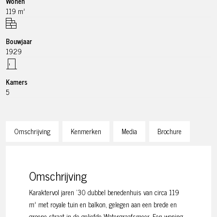
Wonen
119 m²
Bouwjaar
1929
Kamers
5
Omschrijving
Kenmerken
Media
Brochure
Omschrijving
Karaktervol jaren ’30 dubbel benedenhuis van circa 119
m² met royale tuin en balkon, gelegen aan een brede en
groene straat in de geliefde Watergraafsmeer. Een woning