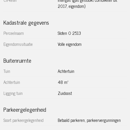
Hoofddorpplein vertrekt, brengt u rechtstreeks naar het
2017, eigendom)
centrum en het Centraal Station. Buslijn 15, eveneens via
het Hoofddorpplein, biedt een verbinding naar Station Zuid
Kadastrale gegevens
en Station Sloterdijk. Vanaf het nabijgelegen Surinameplein
kunt u met tramlijnen 1 en 17 binnen 5 minuten Station
Perceelnaam
Sloten O 2513
Lelylaan bereiken, waarvandaan u binnen 10 minuten op
Eigendomssituatie
Volle eigendom
Schiphol bent.
Ook met de fiets bent u in een mum van tijd in het
Buitenruimte
centrum en andere delen van de stad, dankzij de gunstige
Tuin
Achtertuin
fietsroutes via het Vondelpark en het Rembrandtpark.
Achtertuin
48 m²
Bijzonderheden
– Woonoppervlakte benedenhuis circa 68m² plus tuinhuis
Ligging tuin
Zuidoost
van 9 m²(NEN 2580 meetrapport aanwezig)
– Grote tuin op het zuidoosten met tuinhuis
Parkeergelegenheid
– Gelegen op eigen grond
Soort parkeergelegenheid
Betaald parkeren, parkeervergunningen
– Schilderwerk binnenzijde en buitenzijde is in goede staat
– Maandelijkse VvE-kosten bedragen €90,00 per maand,