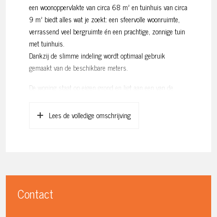
een woonoppervlakte van circa 68 m² en tuinhuis van circa
9 m² biedt alles wat je zoekt: een sfeervolle woonruimte,
verrassend veel bergruimte én een prachtige, zonnige tuin
met tuinhuis.
Dankzij de slimme indeling wordt optimaal gebruik
gemaakt van de beschikbare meters.
De woning staat op eigen grond en ligt aan een van de
meest geliefde straten van de Hoofddorppleinbuurt in
Amsterdam-Zuid. Hier woon je om de hoek van gezellige
Lees de volledige omschrijving
cafés, winkels en restaurants, met het Vondelpark op korte
loopafstand.
Een plek die het beste van twee werelden biedt: de
levendigheid van de stad én de rust van een fijne buurt.
Benieuwd geworden? Wij leiden je graag rond!
Contact
Indeling