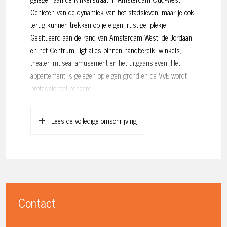
Genieten van de dynamiek van het stadsleven, maar je ook
terug kunnen trekken op je eigen, rustige, plekje.
Gesitueerd aan de rand van Amsterdam West, de Jordaan
en het Centrum, ligt alles binnen handbereik: winkels,
theater, musea, amusement en het uitgaansleven. Het
appartement is gelegen op eigen grond en de VvE wordt
professioneel beheerd.
Indeling:
Lees de volledige omschrijving
Open portiek naar de eerste verdieping en via het
gemeenschappelijk trappenhuis naar de vierde verdieping.
Entree in het appartement, binnenkomst in de woonkamer
met open keuken. De woonkamer is gelegen aan de heerlijk
rustige achterzijde van het gebouw. De keuken is voorzien
van een 4-pits gaskookplaat, combimagnetron, koelkast,
Contact
wasmachine-aansluiting en de cv-ketel.
De slaapkamer ligt eveneens aan de heerlijk rustige