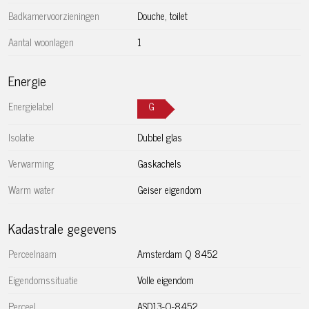
– Kunststof kozijnen met draai/kiepramen voorzien van
Badkamervoorzieningen
Douche, toilet
dubbel glas;
– Verwarming via een gaskachel en warm water via een
Aantal woonlagen
1
geiser (type Daalderop, bouwjaar 2007);
– Gezonde VvE in professioneel beheer;
Energie
– Bijdrage VvE momenteel € 60,07 per maand;
Energielabel
G
– Oplevering in overleg.
Isolatie
Dubbel glas
Verwarming
Gaskachels
Warm water
Geiser eigendom
Kadastrale gegevens
Perceelnaam
Amsterdam Q 8452
Eigendomssituatie
Volle eigendom
Perceel
ASD13-Q-8452