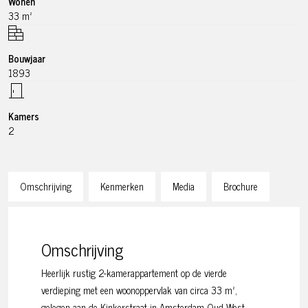
Wonen
33 m²
Bouwjaar
1893
Kamers
2
Omschrijving
Kenmerken
Media
Brochure
Omschrijving
Heerlijk rustig 2-kamerappartement op de vierde
verdieping met een woonoppervlak van circa 33 m²,
gelegen aan de Kinkerstraat in Amsterdam Oud-West.