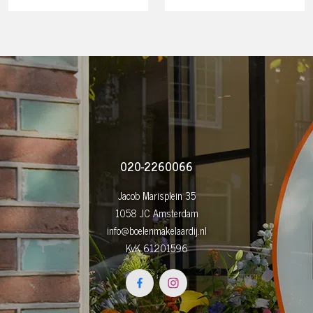
020-2260066
Jacob Marisplein 35
1058 JC Amsterdam
info@boelenmakelaardij.nl
KvK 61201596