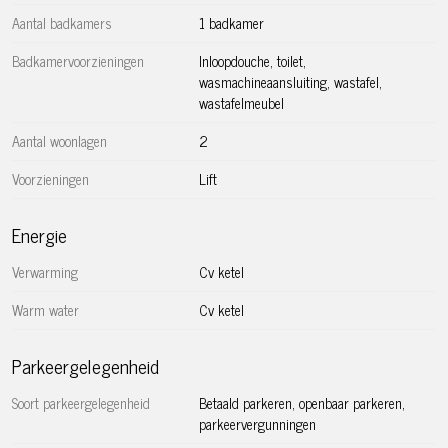
Aantal badkamers
1 badkamer
Roken is niet toegestaan in dit appartement.
Badkamervoorzieningen
Inloopdouche, toilet,
Woningdelen toegestaan voor maximaal twee personen.
wasmachineaansluiting, wastafel,
wastafelmeubel
Bijzonderheden:
Aantal woonlagen
2
Bouwjaar: 1690
Status: Rijksmonument
Voorzieningen
Lift
Woonoppervlak: circa 141 m²
Woonlagen: 3e en zolderverdieping (met lift)
Energie
Beschikbaar: per direct
Verwarming
Huurprijs: € 2.800,- per maand
Cv ketel
Huurperiode: minimaal 1 jaar (voorkeur voor langere
Warm water
Cv ketel
periode)
Opleveringsniveau: niet gestoffeerd
Parkeergelegenheid
Servicekosten: geen, huurder dient zelf contracten voor
water/gas/elektriciteit af te sluiten
Soort parkeergelegenheid
Betaald parkeren, openbaar parkeren,
Waarborg: € 2.800,-
parkeervergunningen