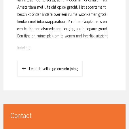
Amsterdam met uitzicht op de gracht. Het appartement
beschikt onder andere over een ruime woonkamer, grote
keuken met inbouwapparatuur, 2 ruime slaapkamers en
een badkamer, alsmede een berging op de begane grond.
Een fijne en ruime plek om te wonen met heerlijk uitzicht.
Indeling:
Gemeenschappelijke entree op de begane grond, via de
trap of lift naar de 3e verdieping. Entree in het
Lees de volledige omschrijving
appartement, hal met separaat toilet met fonteintje.
Toegang tot de zeer ruime woonkamer van drie ramen
breed en met balken plafond en uitzicht op de gracht.
Onder de trap naar de kapverdieping bevindt zich een
opbergkast.
De dichte keuken grenst aan de woonkamer en ligt aan de
Contact
achterzijde. De keuken is voorzien van inbouwapparatuur,
veel opbergruimte en twee grote ramen.