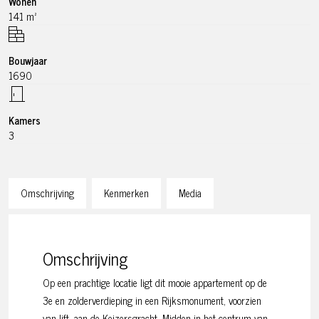
Wonen
141 m²
Bouwjaar
1690
Kamers
3
Omschrijving
Kenmerken
Media
Omschrijving
Op een prachtige locatie ligt dit mooie appartement op de
3e en zolderverdieping in een Rijksmonument, voorzien
van lift, aan de Keizersgracht. Midden in het centrum van