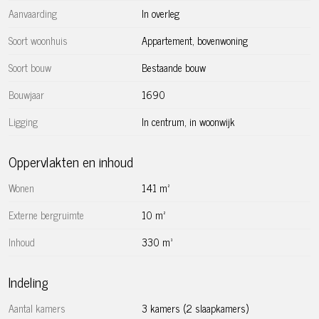
de Amstel en het prachtige theater Carré. Voor de
Aanvaarding
In overleg
dagelijkse boodschappen is er een grote Albert Heijn
Soort woonhuis
Appartement, bovenwoning
gelegen op 3 minuten lopen.
Soort bouw
Bestaande bouw
Bereikbaarheid:
Bouwjaar
1690
De bereikbaarheid van deze locatie is zeer centraal, de
Ligging
In centrum, in woonwijk
tramhalte Keizersgracht ligt op nog geen minuut lopen.
Ook is het Rembrandtplein op minder dan 5 minuten
Oppervlakten en inhoud
lopen, waar diverse tramlijnen komen en gaan. Het
Leidseplein en het Centraal Station liggen op 5 minuten
Wonen
141 m²
fietsen, centraler kan je bijna niet wonen.
Externe bergruimte
10 m²
Servicekosten:
Inhoud
330 m³
Er zijn geen servicekosten van toepassing. Huurder dient
aansluitingen voor gas/water/elektriciteit op eigen naam te
Indeling
stellen en te betalen.
Aantal kamers
3 kamers (2 slaapkamers)
Overig: