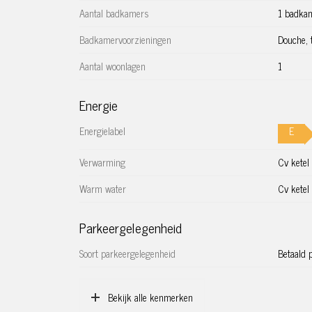
Aantal badkamers
1 badka
Badkamervoorzieningen
Douche, t
Aantal woonlagen
1
Energie
Energielabel
E
Verwarming
Cv ketel
Warm water
Cv ketel
Parkeergelegenheid
Soort parkeergelegenheid
Betaald 
Bekijk alle kenmerken