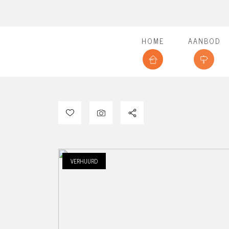
HOME
AANBOD
VERHUURD