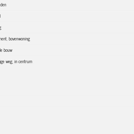
den
d
g
ment, bovenwoning
de bouw
ige weg, in centrum