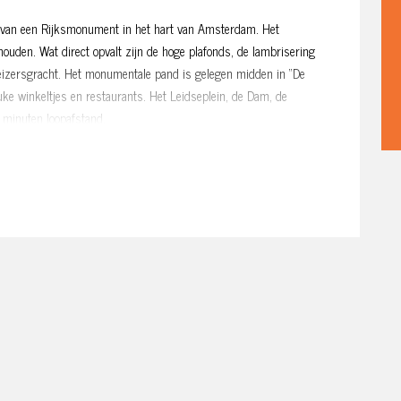
te van een Rijksmonument in het hart van Amsterdam. Het
ouden. Wat direct opvalt zijn de hoge plafonds, de lambrisering
Keizersgracht. Het monumentale pand is gelegen midden in “De
uke winkeltjes en restaurants. Het Leidseplein, de Dam, de
0 minuten loopafstand.
l, entree, woonkamer met hoog plafond, lambrisering en een
er met douche, toilet en wastafel. Keuken met gaskookplaat,
ef € 125,- per maand voorschot voor het verbruikte gas en