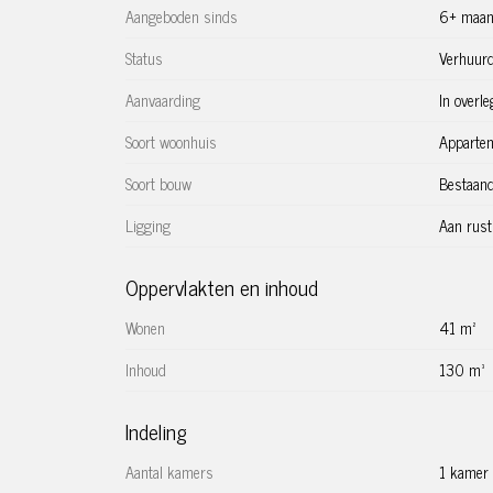
Aangeboden sinds
6+ maan
Status
Verhuur
Aanvaarding
In overle
Soort woonhuis
Apparte
Soort bouw
Bestaan
Ligging
Aan rust
Oppervlakten en inhoud
Wonen
41 m²
Inhoud
130 m³
Indeling
Aantal kamers
1 kamer