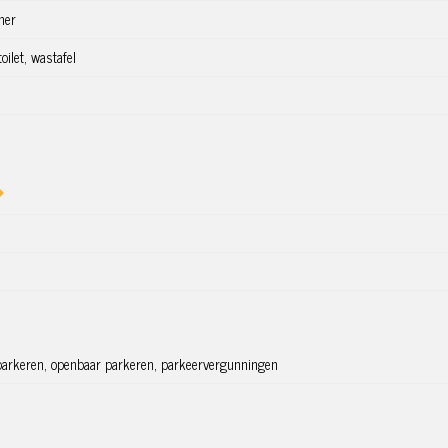
mer
oilet, wastafel
parkeren, openbaar parkeren, parkeervergunningen