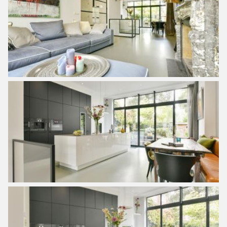
ligt op slechts een kwartiertje fietsen.
In de buurt zijn diverse basisscholen en
kinderopvanggelegenheden gevestigd en ook het nieuwe
gebouw van The British School of Amsterdam ligt dichtbij.
Bereikbaarheid
De bereikbaarheid van de locatie van het huis is zeer goed:
de Ring A10 is via de S106 binnen een paar minuten te
bereiken. Ook zijn er verschillende openbaarvervoer
mogelijkheden in de omgeving.
Tramlijn 2 vertrekt vanaf het Hoofddorpplein en brengt je
naar het centrum en Centraal Station. Buslijn 15 rijdt via de
Haarlemmermeerstraat naar Station Zuid en Station
Sloterdijk. Met tramlijnen 1 en 17 vanaf het Surinameplein
ben je in 5 minuten op station Lelylaan en vanaf hier
binnen 10 minuten op Schiphol. Per fiets zijn het centrum
en andere delen van de stad in een mum van tijd
bereikbaar, bijvoorbeeld via het Vondelpark.