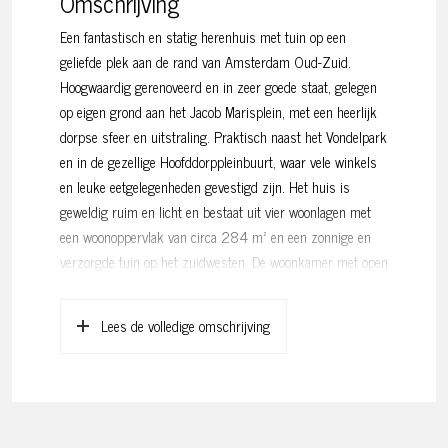
Omschrijving
Een fantastisch en statig herenhuis met tuin op een
geliefde plek aan de rand van Amsterdam Oud-Zuid.
Hoogwaardig gerenoveerd en in zeer goede staat, gelegen
op eigen grond aan het Jacob Marisplein, met een heerlijk
dorpse sfeer en uitstraling. Praktisch naast het Vondelpark
en in de gezellige Hoofddorppleinbuurt, waar vele winkels
en leuke eetgelegenheden gevestigd zijn. Het huis is
geweldig ruim en licht en bestaat uit vier woonlagen met
een woonoppervlak van circa 284 m² en een zonnige en
verzorgde tuin op het zuidwesten. De woonkamer met open
haard, riante en moderne design Poggenpohl woonkeuken
met kookeiland, aan de achterzijde een hoge stalen pui, 5
Lees de volledige omschrijving
(slaap)kamers waarvan 4 grote slaapkamers, 2
badkamers, hoge plafonds met ornamenten, gietvloer met
vloerverwarming, houten vloeren op de verdiepingen én een
groot souterrain maken dit een heerlijk huis om te wonen.
Wij laten dit geweldige ‘huis met het torentje’ aan het Jacob