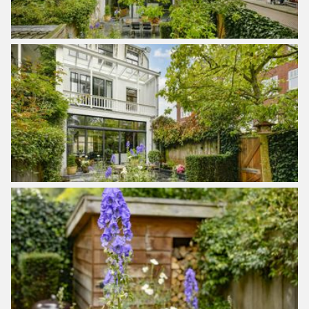
– Verwarming en warm water middels cv-ketel (type
Remeha Quinta Ace, bouwjaar 2020) en boiler;
– Mechanische ventilatie, hydrofoor, alarminstallatie;
– Deels zinken dakshingles (2010) deels bitumen dakleer
(2009);
– Er is een vergunning aanwezig om een dakterras aan te
leggen;
– Oplevering in overleg.