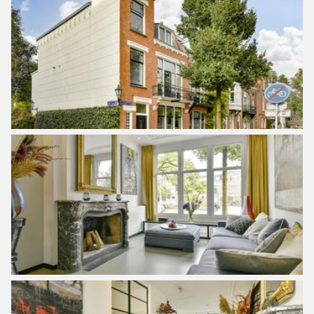
Marisplein, aan de rand van de levendige
Hoofddorppleinbuurt en dichtbij het Vondelpark. Door de
fraaie en unieke panden, het autoluwe plein met veel groen
en de ruimte heerst er hier een dorpse sfeer.
Aan de achterkant van het huis ligt de ‘koeienweide’, een
grote speelweide met beplanting in Engelse
landschapsstijl. Deze weide is middels een kettingbeding
een beschermd gebied dat niet bebouwd mag worden.
Rond het Hoofddorpplein is de lokale middenstand ruim
vertegenwoordigd. Je vindt er onder andere een kaasboer,
notenwinkel, wijnhandel, groenteboer, slager, bakker en
banketbakker. Ook voor de dagelijkse boodschappen hoef
je niet ver te lopen, zo zijn er een grote supermarkt, een
Hema, Etos en Marqt aan de Sloterkade en in de directe
omgeving is tevens veel keuze als het gaat om cafés en
restaurants. Denk aan: Gent aan de Schinkel, Stadscafé van
Mechelen, SLA en de Vondeltuin. Voor sport en ontspanning
kun je terecht in het Vondelpark en het Amsterdamse Bos