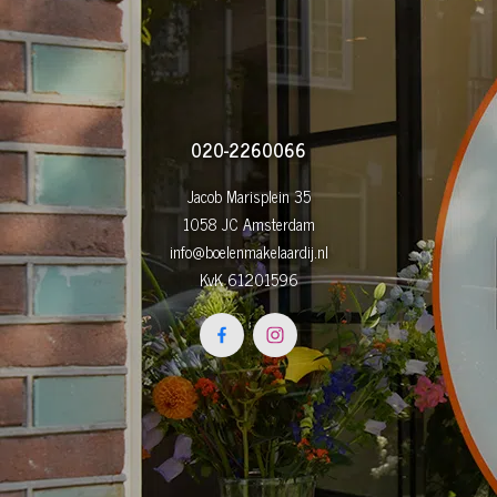
020-2260066
Jacob Marisplein 35
1058 JC Amsterdam
info@boelenmakelaardij.nl
KvK 61201596