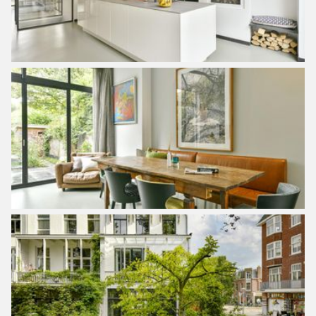
– Diepe tuin gelegen op het zuidwesten, met achterom;
– Achter de woning ligt de ‘koeienweide’, een grote
speelweide, welke niet bebouwd mag worden;
– Twee balkons;
– Plafondhoogte begane grond circa 3,25 meter;
– Woonkamer voorzien van sfeervolle open haard;
– Moderne woonkeuken met kookeiland en gashaard;
– Prachtige hoge stalen pui tot plafondhoogte met toegang
naar de tuin;
– 4 riante slaapkamers plus een kleinere
werkkamer/kinderkamer;
– Masterbedroom met walk-in-closet en diep balkon op het
westen;
– 2 badkamers, beide met ligbad, inloopdouche,
wastafelmeubel, toilet en vloerverwarming;
– Begane grond voorzien van gietvloer met
vloerverwarming en verdiepingen voorzien van houten
vloer;