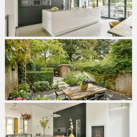
Bijzonderheden
– Bouwjaar 1908;
– Gelegen op eigen grond;
– Het huis is hoogwaardig gerenoveerd, inclusief
fundering, in 2005-2007;
– In 2020 zijn er bij een renovatie onder andere de
volgende werkzaamheden uitgevoerd: nieuwe keuken,
stalen achterpui, walk-in-closet, schilderwerk intern en
extern, cv-installatie, glazen ombouw koekoek, stalen trap
souterrain;
– In de Hoofddorppleinbuurt in Amsterdam aan de rand
van Oud-Zuid;
– Woonhuis gelegen op een hoek en bestaande uit 4
woonlagen en tuin;
– Woonoppervlakte circa 284 m² (NEN-rapport 2580
aanwezig);