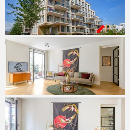
het zuidoosten;
– Woonoppervlakte van circa 125 m² (meetrapport
aanwezig);
– 3 slaapkamers;
– Combinatie van een prachtige houten visgraat vloer en
gietvloer;
– Veel opbergruimte door de hoge inbouwkasten;
– Vloerverwarming en CW5 Warmwater via
stadsverwarming;
– Energielabel;
– Bijdrage VvE bedraagt €212,86 per maand;
– Gelegen op gemeentelijk erfpacht ABP 2000, tien jaar
vaste canon;
– Canon is € 1.091,- per jaar, huidig tijdvak tot 15-01-
2067;
– Eeuwigdurende erfpacht is notarieel vastgezet na het
einde tijdvak;
– Professioneel beheerde VvE (Twinss VvE Beheer) met