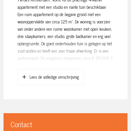
appartement met een studio en riante tuin beschikbaar.
Een ruim appartement op de begane grond met een
woonoppervlakte van circa 125 m². De woning is voorzien
van onder andere een ruime woonkamer met open keuken,
drie slaapkamers, een studio, grote badkamer en erg veel
opbergruimte. De goed onderhouden tuin is gelegen op het
zuid oosten en heeft een zeer fraaie afwerking. Er is een
parkeerplaats (in vraagprijs inbegrepen, circa € 25.000,-)
in de ondergrondse parkeergarage. Met de auto ben je in
drie minuten in het centrum en met de fiets in vijf minuten
Lees de volledige omschrijving
in Amsterdam Oost of Noord. Maar het eiland is leuk
genoeg om te blijven en het wordt steeds mooier met een
groot sportpark, met heel veel voorzieningen, centraal in de
wijk en het inmiddels beroemde Kaap voor dans of een
drankje aan het stadsstrand. Kom snel kijken in dit ruime
en fraai afgewerkte appartement met riante tuin van meer
Contact
dan 80 vierkante meter!