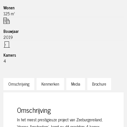
Wonen
125 m²
Bouwjaar
2019
Kamers
4
Omschrijving
Kenmerken
Media
Brochure
Omschrijving
In het meest prestigieuze project van Zeeburgereiland,
‘Heroes Amsterdam’, komt nu dit prachtige 4-kamer