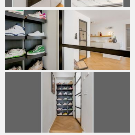
and a ceramic worktop with a marble look. The bedrooms
can be reached on both sides of the living room, on the left
are two bedrooms, a bathroom, and a laundry/storage
room. The two bedrooms, one of which is very spacious
with a washbasin with a mirror, both have access and a
view of the garden.
The very spacious bathroom is modernly tiled and has a
double sink, double oval mirrors, a bath, a walk-in shower
with a rain shower, and a toilet. Next to the bathroom is a
laundry room/storage room where the washing machine
and dryer connection is, there is also room for an extra
freezer. On the other side of the living room is the largest
bedroom with (a music) studio, this room can be reached
via a small staircase and has a ceiling height of 3.15
meters. As with the other two bedrooms, the garden can
also be reached through this room. The studio has plenty
of storage space and is also ideal for use as a (walk-in)