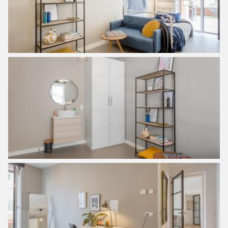
sports facilities such as the Jaap Edenbaan and, for
example, Studio K and the Dappermarkt. All this beauty is
never more than 15 minutes by bike through the great
central location of the island. The island also has a primary
school, various childcare facilities, two secondary schools,
and a large sports hall. This will also develop further in the
coming years. Recently there is also a new police station
for the whole of Amsterdam East and there are also
excellent practices for dentists, general practitioners, and
physiotherapists.
Accessibility:
By bike, you are in Amsterdam center in 15 minutes via
the Amsterdam bridge. The A-10 ring road can be reached
within three minutes by car and also the Piet Hein tunnel
towards the center of Amsterdam. Tram 26 stops a five-
minute walk from the apartment and takes you to
Amsterdam Central Station within 10 minutes or a little