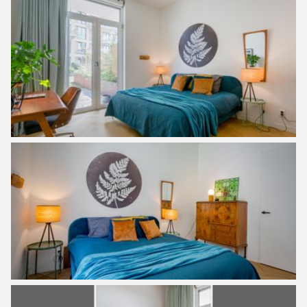
wardrobe.
The very spacious and well-maintained garden
(approximately 80 m2) is located in the southeast and has
a combination of tiles and plants. A lovely place to enjoy the
sun and the surroundings of the complex.
The entire house has underfloor heating (district heating)
with a wooden herringbone floor and a linoleum floor in the
bedrooms. There is an accompanying parking space in the
underground garage of the apartment.
The complex:
This beautiful apartment is located in the ‘Silver’ building in
the ‘Heroes Amsterdam’ complex that was completed at
the beginning of 2019 in the Sportheldenbuurt on
Zeeburgereiland. The building has a luxurious appearance
and includes a private parking basement under the
building and a shared bicycle shed, also in the basement.
In addition, the entire building, including the elevators and