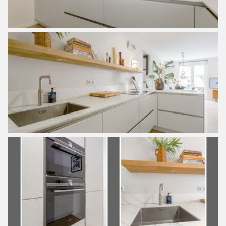
garage. You can reach the center in three minutes by car
and in five minutes by bike in Amsterdam East or North.
But the island is nice enough to stay and it’s getting better
and better with a large sports park, with lots of amenities,
central to the neighborhood and the now famous Cape for
dancing or a drink on the city beach. Come and have a look
at this spacious and beautifully finished apartment with a
spacious garden of more than 80 square meters!
Layout:
Entrance through the communal entrance on the ground
floor. Once there you enter the hall where the toilet is
located, through the beautiful glass doors there is access
to the spacious living room with lots of light, double doors
to the garden, and the luxurious open kitchen. The kitchen
is equipped with an induction hob (from the Bora brand)
with extraction in the middle, an oven, microwave, a large
fridge, a dishwasher, a Quooker, plenty of storage space,