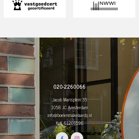
020-2260066
Jacob Marisplein 35
1058 JC Amsterdam
info@boelenmakelaardij.nl
KvK 61201596