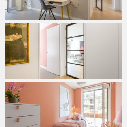
faster to the Eastern Islands. In fact, there is no place in
Amsterdam where you can reach three districts so quickly,
both the center, East, and North
Particularities:
– Year of construction 2019;
– Very spacious 4-room apartment on the ground floor;
– Lovely spacious garden (appr 80 sq/m, located in the
southeast;
– A living area of approximately 125 m² (measurement
report available);
– 3 bedrooms;
– Combination of a beautiful wooden herringbone floor and
cast floor;
– Lots of storage space due to the high built-in wardrobes;
– Underfloor heating and CW5 Hot water via district
heating;
– Energy label;