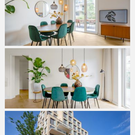
politiebureau voor heel Amsterdam Oost en verder zijn er
uitstekende praktijken voor tandartsen, huisartsen en
fysiotherapie.
Bereikbaarheid:
Met de fiets ben je in 15 minuten in Amsterdam centrum
via de Amsterdamse brug. De Ringweg A-10 is binnen drie
autominuten te bereiken en ook de Piet Heintunnel richting
het centrum van Amsterdam. Tram 26 stopt op vijf
minuten lopen van het appartement en brengt je binnen 10
minuten naar Amsterdam CS of iets sneller bij de Oostelijk
EIlanden. In feite is er geen plek in Amsterdam waar je zo
snel in drie stadsdelen bent, zowel het centrum,, Oost als
Noord
Bijzonderheden:
– Bouwjaar 2019;
– Zeer ruim 4-kamerappartement op de begane grond;
– Heerlijk ruime tuin (van meer dan 80 m2), gelegen op