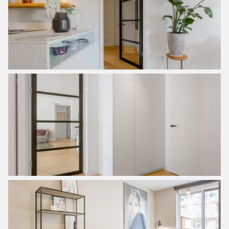
which are very nice to visit.
You can safely say that within a few years Zeeburgereiland
will be the most adventurous and pleasant new-build
neighborhood in Amsterdam. With a campus of the
Amsterdam University of Applied Sciences in the
Sluisbuurt soon and many shops in the slightly longer
term.
In terms of nature, you are in (rural) North in less than five
minutes, running or cycling. It is almost surreal how you
can be in an old fishing harbor or on farmland within five
minutes from a real urban area with all the tranquility that
entails. But you can easily visit the North for the most
beautiful terraces or the best Cineville cinemas in
Amsterdam. The enthusiast will also find various football
clubs or various parks in the Noorderpark with its own
swimming pool. Closer, in the Indian neighborhood, you
have the Flevoparkbad. East also has many parks and