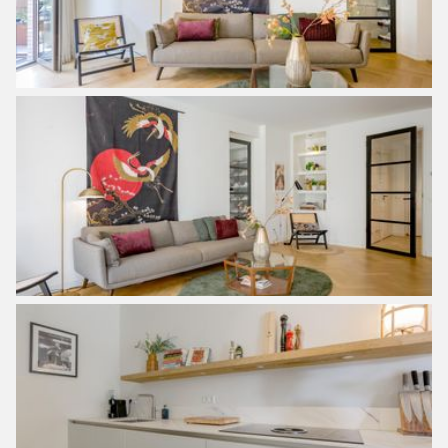
150 leden;
– Gemeenschappelijke fietsenstalling en parkeerplaats in
het souterrain;
– Oplevering in overleg.
*********
In the most prestigious project of Zeeburgereiland, ‘Heroes
Amsterdam’, this beautiful 4-room apartment with a studio
and spacious garden is now available. A spacious
apartment on the ground floor with a living area of
approximately 125 m². The house has a spacious living
room with an open kitchen, three bedrooms, a studio, a
large bathroom, and a lot of storage space. The well-
maintained garden is located in the southeast and has a
very nice finish.
There is a parking space (included in the asking price,
approximately € 25,000) in the underground parking