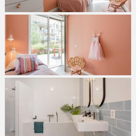
– Contribution VvE is €212.86 per month;
– Located on municipal leasehold ABP 2000, ten-year
fixed ground rent;
– Canon is € 1.091,- per year, the current period until 15-
01-2067;
– Perpetual leasehold is notarized after the end of the
period;
– Professionally managed VvE (Twinss VvE Beheer) with
150 members;
– Communal bicycle shed and parking space in the
basement;
– Delivery in consultation.