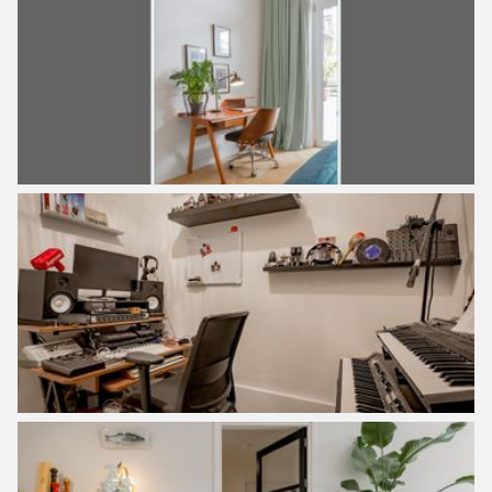
the parking garage, is equipped with a good locking plan
and camera surveillance, AEDs, number plate recognition,
video intercom, and several elevators. The halls are all
neatly finished, as well as the entrance.
Surroundings:
Zeeburgereiland in Stadsdeel Oost is located within the
Ring A-10 and is in full development and the
Sportheldenbuurt, where this house is located, is nearing
completion. Characteristic is the recently opened largest
public skate park in the Netherlands and various sports
facilities and many playgrounds. For your daily shopping,
there is an Albert Heijn. Known to the inhabitants are the
hip coffee and lunch bars such as ‘Bluey’s’ and ‘De
Espressofabriek’, but famous in the wider area are the
beach bars ‘Kaap’ and ‘Haddock’, both with delicious food
and a cozy drink. In addition, Kaap regularly has varied,
well-known parties that do not inconvenience you, but