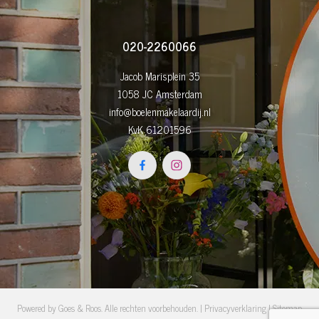
020-2260066
Jacob Marisplein 35
1058 JC Amsterdam
info@boelenmakelaardij.nl
KvK 61201596
Powered by
Goes & Roos
.
Alle rechten voorbehouden
. |
Privacyverklaring
|
Sitemap