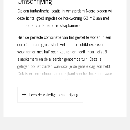
Omschrijving
Op een fantastische locatie in Amsterdam Noord bieden wij
deze lichte, goed ingedeelde hoekwoning 63 m2 aan met
tuin op het zuiden en drie slaapkamers.
Hier de perfecte combinatie van het gevoel te wonen in een
dorp én in een grote stad. Het huis beschikt over een
woonkamer met half open keuken en heeft maar liefst 3
slaapkamers en de al eerder genoemde tuin. Deze is
gelegen op het zuiden waardoor je de gehele dag zon hebt.
Ook is er een schuur aan de zijkant van het hoekhuis waar
je genoeg plek hebt om je (elektrische)fietsen te stallen.
Indeling:
Lees de volledige omschrijving
De zeer lichte woonkamer is aan de achterzijde gelegen en
vanaf hier is de gezellige zonnige tuin de bereiken. De
stoere half open keuken is voorzien van 4-pits kookplaat,
vaatwasser, Amerikaanse koelkast en veel opbergruimte,
ook zijn er twee raampartijen waardoor je ook in de keuken