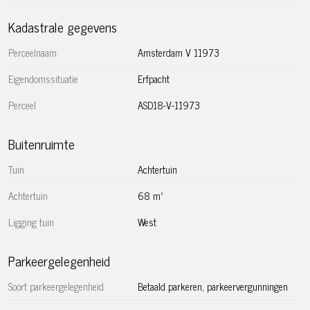
vastgeklikt onder de gunstige voorwaarden. Algemene
bepalingen 2016 zijn van toepassing.
Kadastrale gegevens
Bijzonderheden:
Perceelnaam
Amsterdam V 11973
– Woonoppervlakte circa 88 m² (NEN2580 meetrapport
Eigendomssituatie
Erfpacht
aanwezig)
– Bouwjaar 1929
Perceel
ASD18-V-11973
– Zonnige tuin op het westen
– Grote schuur in de tuin
Buitenruimte
– Twee slaapkamers
– Voorzien van HR++ glas
Tuin
Achtertuin
– VvE in professioneel beheer, maandelijkse kosten
Achtertuin
68 m²
bedragen € 132,-
– Oplevering in overleg, kan snel
Ligging tuin
West
Parkeergelegenheid
Soort parkeergelegenheid
Betaald parkeren, parkeervergunningen