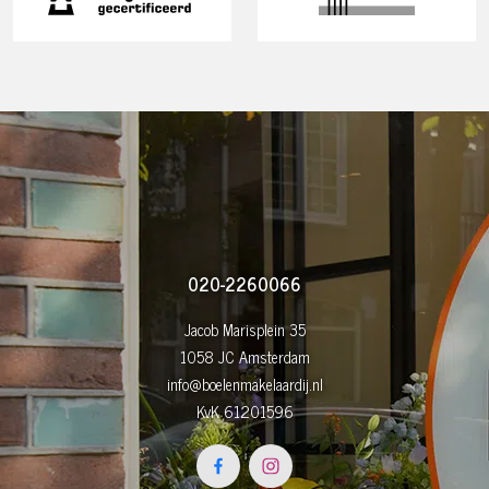
020-2260066
Jacob Marisplein 35
1058 JC Amsterdam
info@boelenmakelaardij.nl
KvK 61201596