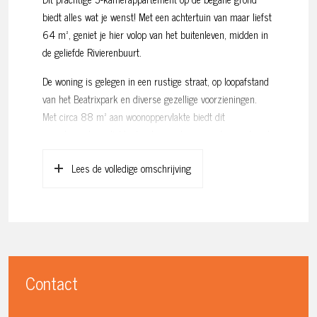
biedt alles wat je wenst! Met een achtertuin van maar liefst
64 m², geniet je hier volop van het buitenleven, midden in
de geliefde Rivierenbuurt.
De woning is gelegen in een rustige straat, op loopafstand
van het Beatrixpark en diverse gezellige voorzieningen.
Met circa 88 m² aan woonoppervlakte biedt dit
appartement een lichte, brede woonkamer met openslaande
deuren naar de zonnige tuin, een moderne open keuken,
Lees de volledige omschrijving
twee comfortabele slaapkamers en een heerlijke tuin op het
westen. Achter in de tuin bevindt zich een ruime schuur,
ideaal als extra opslagruimte of als creatieve werkplek.
Nieuwsgierig naar deze woning? Neem contact op met
onze makelaar voor een bezichtiging!
Contact
Indeling:
Binnenkomen doe je via een eigen entree in de portiek, die
leidt naar een ruime hal. Vanuit hier heb je toegang tot de