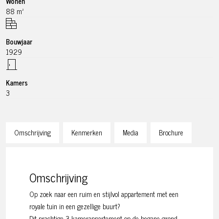
Wonen
88 m²
Bouwjaar
1929
Kamers
3
Omschrijving
Kenmerken
Media
Brochure
Omschrijving
Op zoek naar een ruim en stijlvol appartement met een
royale tuin in een gezellige buurt?
Dit prachtige 3-kamerappartement op de begane grond