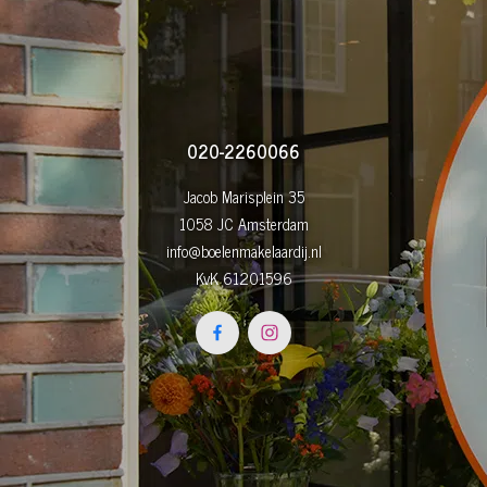
020-2260066
Jacob Marisplein 35
1058 JC Amsterdam
info@boelenmakelaardij.nl
KvK 61201596