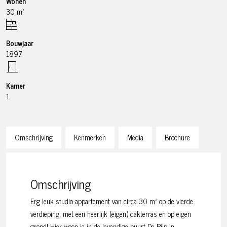
Wonen
30 m²
Bouwjaar
1897
Kamer
1
Omschrijving
Kenmerken
Media
Brochure
Omschrijving
Erg leuk studio-appartement van circa 30 m² op de vierde
verdieping, met een heerlijk (eigen) dakterras en op eigen
grond! Hier woon je in de levendige buurt De Pijp in