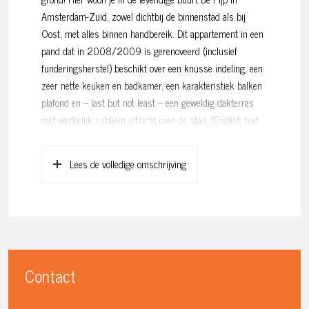
Amsterdam-Zuid, zowel dichtbij de binnenstad als bij
Oost, met alles binnen handbereik. Dit appartement in een
pand dat in 2008/2009 is gerenoveerd (inclusief
funderingsherstel) beschikt over een knusse indeling, een
zeer nette keuken en badkamer, een karakteristiek balken
plafond en – last but not least – een geweldig dakterras
met werkelijk subliem uitzicht over de stad. (English text
below.)
Lees de volledige omschrijving
Indeling: Via het trappenhuis naar de vierde verdieping.
Entree in het appartement met daarnaast intercom en
meterkast. Aan de linkerzijde ligt de open keuken, voorzien
van een composiet werkblad en inbouwapparatuur zoals
een afwasmachine en een ijskast. Ook de wasmachine en
de cv-ketel zijn netjes in de keukenkasten geplaatst.
Verder is er een 4-pits gaskookplaat, oven, afzuigkap en
Contact
kastruimte. Naast de keuken is ruimte voor een eettafel en
zithoek. Tegenover de zithoek is plaats voor een