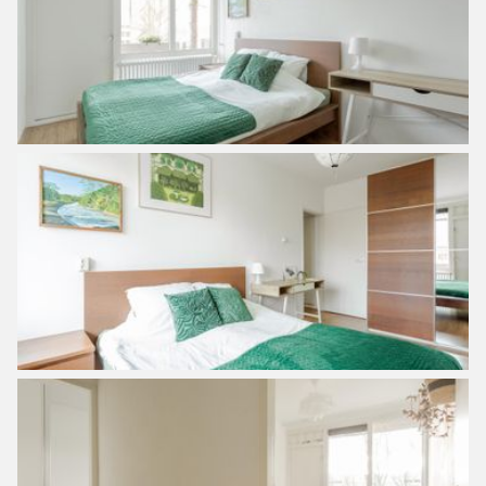
Accessibility and parking:
Within a few minutes you are by car on the ring A10 and
the IJtunnel towards Amsterdam-Centre. The North South
line is also a 7-minute walk away. With public transport
you are in the heart of the center in about 10 minutes and
also with the free ferry you are at Central Station with all
connections possible. The center can also be reached in 15
minutes by bike. The Vliegenbos, Noorderpark and
Schellingwouderbreekpark parks can be reached within a
10-minute walk.
Parking
There is a lot of parking around the apartment complex, the
parking is through paid parking and a permit system.
Currently without a waiting list, can be requested for only
€16.10 per six months. A second permit is also possible
for €40.25 per six months.