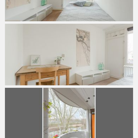
– Living room with glass front which provides a lot of light
– Modern kitchen from 2021
– 2 good bedrooms
– Sunny balcony on the southwest
– Active and healthy VvE under professional management
– Contribution VvE is currently €141,39
– Ground lease perpetually bought off (there is no need to
pay ground lease again)
– Delivery in consultation