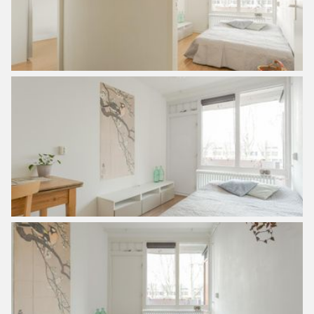
The Upstairs Building
The buildings within the ‘Plan van Gool’ are a mix between
gallery and portico flats and are unique because of their
architecture. The buildings were designed in the sixties by
the architect Frans van Gool. He designed the low flats
between green squares with many trees: urban living
among greenery. The current residents have attached great
value to the current design. That is why the current design
with its air bridges and colors has been kept intact as
much as possible during the upgrading and renovation of
the buildings. This gives the buildings of Plan van Gool a
unique character.
Particularities:
– Year of construction 1968;
– Living area of approximately 70 m²
– Energy label C;
– 3-room apartment on the third floor