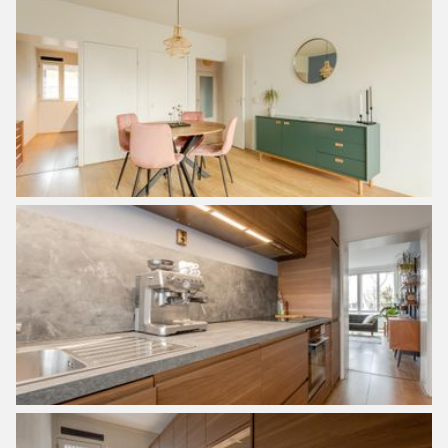
hob, built-in extractor and a fridge and freezer. The two
bedrooms are both a good size, lots of light and access to
the balcony. The bathroom has a walk-in shower, sink and
washer / dryer connection. The bathroom, separate toilet
and storage cupboard can be reached from the hall.
Next to your own front door is a private storage room with
lots of storage space where a bicycle can be parked.
Environment:
The apartment is located in the Plan van Gool in
Amsterdam North. It is nice to live in this child-friendly
neighbourhood, where relatively many families live. The
apartment is within walking distance of the
Buikslotermeerplein shopping center, where you will find a
supermarket, various shops and restaurants. The van der
Pekstraat has been completely renovated and equipped
with markets, nice shops and restaurants. Via the