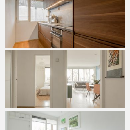
Pekstraat you reach the ferry, the Eye film museum and
the A’DAM tower. The arrival of the North-South metro line
has contributed to the positive development of this green
and atmospheric district. A nice combination of city life and
the great outdoors, because you don’t have to travel far for
picturesque villages north of Amsterdam such as
Durgerdam, Zunderdorp, Ransdorp and Broek in
Waterland. But at the same time, the heart of the center
can be reached by bike in 15 minutes. There are several
dining options including, Pompet in the Noorderpark, the
NDSM terrain with, among others: Pllek, the Noorderlicht,
De IJ-kantine and Amsterdam Marina with Loetje aan het IJ.
Within walking distance you will find the
Nieuwerdammerdijk and cafe ’t Sluisje with a large terrace
on the water. And if you walk on, you can walk right into
the Vliegenbos, with the terraces of the Hangar and the
Goudfazant on the IJ.
In short, plenty of facilities in the area.