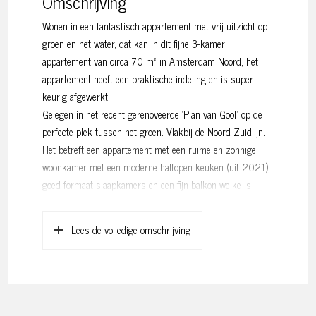
Omschrijving
Wonen in een fantastisch appartement met vrij uitzicht op
groen en het water, dat kan in dit fijne 3-kamer
appartement van circa 70 m² in Amsterdam Noord, het
appartement heeft een praktische indeling en is super
keurig afgewerkt.
Gelegen in het recent gerenoveerde ‘Plan van Gool’ op de
perfecte plek tussen het groen. Vlakbij de Noord-Zuidlijn.
Het betreft een appartement met een ruime en zonnige
woonkamer met een moderne halfopen keuken (uit 2021),
goed formaat slaapkamers en een fijn balkon welke is
gelegen op het zuidwesten. Het appartement is gelegen op
erfpacht doch deze is EEUWIGDUREND afgekocht! Door de
Lees de volledige omschrijving
Noord-zuid lijn ben je zo in hartje Amsterdam (10 min),
maar ook de vrije natuur zoals het Noorderpark of de
pittoreske dorpjes in Waterland zijn om de hoek, een ideale
locatie ten opzichte van veel verschillende faciliteiten.