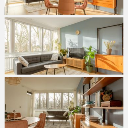
– Actieve en gezonde VvE in professioneel beheer
– Bijdrage VvE is momenteel €141,39
– Erfpacht eeuwigdurend afgekocht (er hoeft nooit meer
erfpacht betaald te worden)
– Oplevering in overleg
*****
Living in a fantastic apartment with an unobstructed view
of greenery and the water, which has a practical layout and
is neatly finished, is possible in this fine 3-room apartment
of approximately 70 m² in Amsterdam Noord. Located in
the recently renovated ‘Plan van Gool’ on the perfect spot
between greenery. Near the North-South line. It is an
apartment with a spacious and sunny living room with
modern semi-open kitchen (from 2021), good-sized
bedrooms and a nice balcony which is located on the
southwest. The apartment is located on leasehold, but this
has been bought off FOREVER! Thanks to the North-South