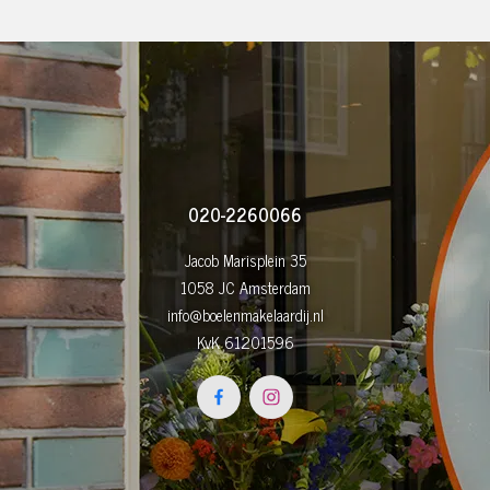
020-2260066
Jacob Marisplein 35
1058 JC Amsterdam
info@boelenmakelaardij.nl
KvK 61201596