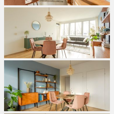
line you can be in the heart of Amsterdam in no time (10
minutes), but also the free nature such as the Noorderpark
or the picturesque villages are around the corner, an ideal
location in relation to many different facilities.
Layout:
Ground Floor/Entrance
There is a communal entrance on the ground floor, where
the third floor can be reached by elevator or stairs. From
the gallery on the third floor you have access to the
stairwell that you share with two other houses.
Entering the hall, through the hall you come to the spacious
living room which has a large front with lots of glass,
making the living room very light and has a beautiful
unobstructed view over the water and greenery. Through
the living room you have access to the balcony, which is
located on the southwest. The semi-open kitchen has a
modern finish and has a dishwasher, combi oven, induction