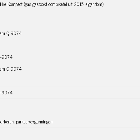
kerstraat and Ten Katemarkt. The apartment was completed in
 Hre Kompact (gas gestookt combiketel uit 2015, eigendom)
munal bicycle shed in the basement below.
iful unobstructed view, the open kitchen is fully equipped, the
ony and the bedroom is located at the rear. A second bedroom is
dam Q 9074
uilding.
Q-9074
dam Q 9074
. Spacious hall/entrance with access to all rooms. The living
Q-9074
 kitchen and a large dining room. The luxurious fitted kitchen is
hood, oven, dishwasher and fridge/freezer combination. At the
of light and a beautiful view over the canal. At the rear is the
 at the rear is spacious and here you can also step onto the
parkeren, parkeervergunningen
te toilet in the hall and finally a large internal storage