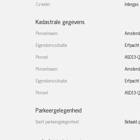
Hallen at the rear and around the corner from Kin
Cv-ketel
Intergas
2015 and is equipped with a storage room and com
Kadastrale gegevens
The living room is wonderfully light and has a beaut
dining room has direct access to the spacious balc
Perceelnaam
Amster
easy to realize.
Eigendomssituatie
Erfpacht
A nice apartment on the top floor of the ‘De Zaaier’ b
Perceel
ASD13-
Curious? We are happy to schedule a viewing!
Perceelnaam
Amster
Layout:
Eigendomssituatie
Erfpacht
Communal entrance and staircase to the second floor
Perceel
ASD13-
area consists of a spacious living room with an open
fully equipped, including a gas hob with extractor 
Parkeergelegenheid
front is the living room with large windows and lots 
dining room with access to the balcony. The bedroom
Soort parkeergelegenheid
Betaald 
balcony. A second bedroom is possible.
The neat bathroom has a bath, shower and sink. Separa