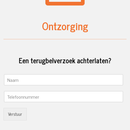
Ontzorging
Een terugbelverzoek achterlaten?
N
a
a
T
m
e
*
l
e
Verstuur
f
o
o