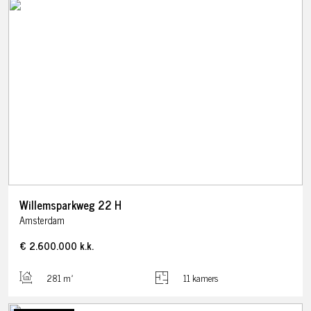
Willemsparkweg
22
H
Amsterdam
€ 2.600.000
k.k.
281 m²
11 kamers