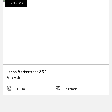
ONDER BOD
Jacob Marisstraat
86
1
Amsterdam
116 m²
5 kamers