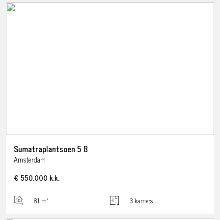
Sumatraplantsoen
5
B
Amsterdam
€ 550.000
k.k.
81 m²
3 kamers