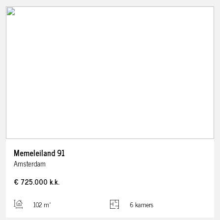
Memeleiland
91
Amsterdam
€ 725.000
k.k.
102 m²
6 kamers