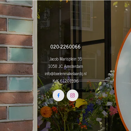
020-2260066
Jacob Marisplein 35
1058 JC Amsterdam
info@boelenmakelaardij.nl
KvK 61201596