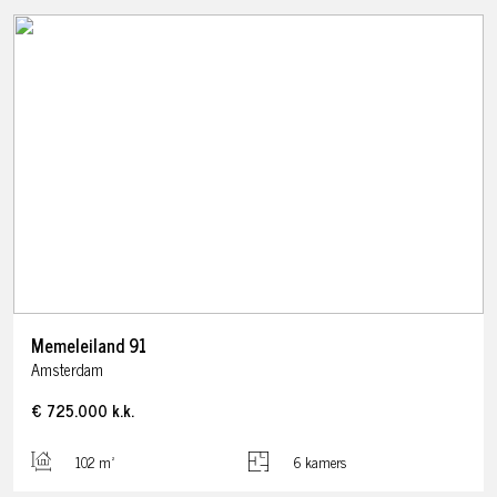
Memeleiland
91
Amsterdam
€ 725.000
k.k.
102 m²
6 kamers