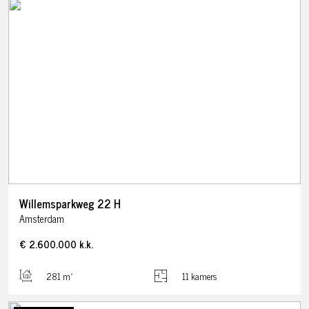
Willemsparkweg
22
H
Amsterdam
€ 2.600.000
k.k.
281 m²
11 kamers