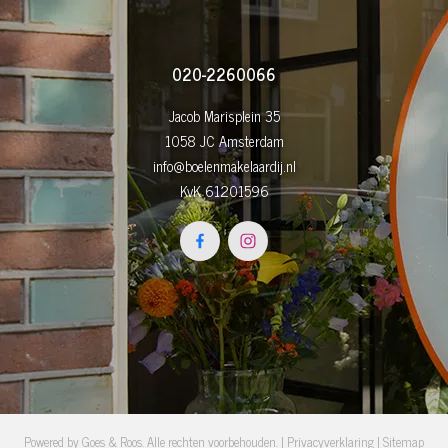
020-2260066
Jacob Marisplein 35
1058 JC Amsterdam
info@boelenmakelaardij.nl
KvK 61201596
Powered by
Goes & Roos
.
Alle rechten voorbehouden
. |
Privacyverklaring
|
Sitemap