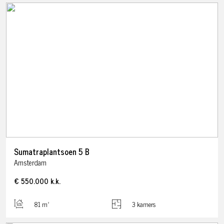
Sumatraplantsoen
5
B
Amsterdam
€ 550.000
k.k.
81 m²
3 kamers