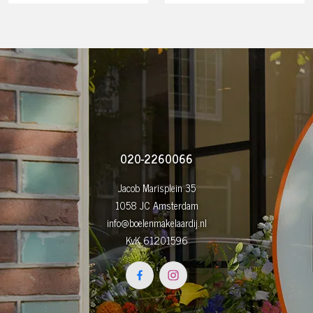
020-2260066
Jacob Marisplein 35
1058 JC Amsterdam
info@boelenmakelaardij.nl
KvK 61201596