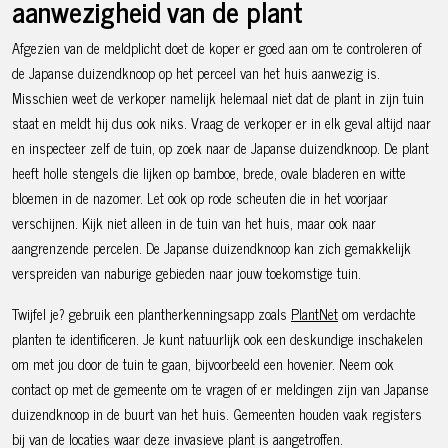
aanwezigheid van de plant
Afgezien van de meldplicht doet de koper er goed aan om te controleren of
de Japanse duizendknoop op het perceel van het huis aanwezig is.
Misschien weet de verkoper namelijk helemaal niet dat de plant in zijn tuin
staat en meldt hij dus ook niks. Vraag de verkoper er in elk geval altijd naar
en inspecteer zelf de tuin, op zoek naar de Japanse duizendknoop. De plant
heeft holle stengels die lijken op bamboe, brede, ovale bladeren en witte
bloemen in de nazomer. Let ook op rode scheuten die in het voorjaar
verschijnen. Kijk niet alleen in de tuin van het huis, maar ook naar
aangrenzende percelen. De Japanse duizendknoop kan zich gemakkelijk
verspreiden van naburige gebieden naar jouw toekomstige tuin.
Twijfel je? gebruik een plantherkenningsapp zoals
PlantNet
om verdachte
planten te identificeren. Je kunt natuurlijk ook een deskundige inschakelen
om met jou door de tuin te gaan, bijvoorbeeld een hovenier. Neem ook
contact op met de gemeente om te vragen of er meldingen zijn van Japanse
duizendknoop in de buurt van het huis. Gemeenten houden vaak registers
bij van de locaties waar deze invasieve plant is aangetroffen.