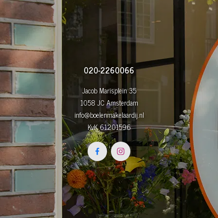
020-2260066
Jacob Marisplein 35
1058 JC Amsterdam
info@boelenmakelaardij.nl
KvK 61201596