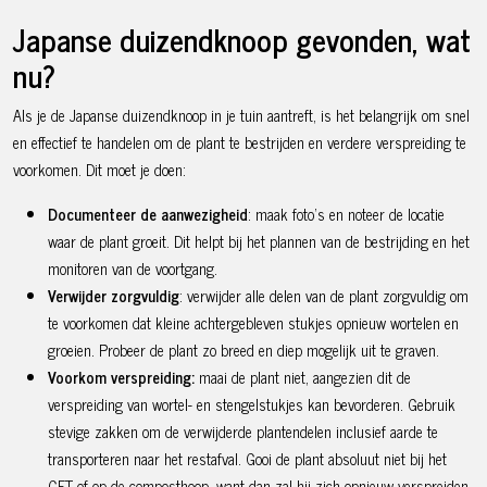
Japanse duizendknoop gevonden, wat
nu?
Als je de Japanse duizendknoop in je tuin aantreft, is het belangrijk om snel
en effectief te handelen om de plant te bestrijden en verdere verspreiding te
voorkomen. Dit moet je doen:
Documenteer de aanwezigheid
: maak foto’s en noteer de locatie
waar de plant groeit. Dit helpt bij het plannen van de bestrijding en het
monitoren van de voortgang.
Verwijder zorgvuldig
: verwijder alle delen van de plant zorgvuldig om
te voorkomen dat kleine achtergebleven stukjes opnieuw wortelen en
groeien. Probeer de plant zo breed en diep mogelijk uit te graven.
Voorkom verspreiding:
maai de plant niet, aangezien dit de
verspreiding van wortel- en stengelstukjes kan bevorderen. Gebruik
stevige zakken om de verwijderde plantendelen inclusief aarde te
transporteren naar het restafval. Gooi de plant absoluut niet bij het
GFT of op de composthoop, want dan zal hij zich opnieuw verspreiden.